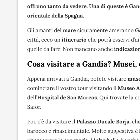
offrono tanto da vedere. Una di queste è Gand
orientale della Spagna.
Gli amanti del
mare
sicuramente ameranno
G
città, ecco un
itinerario
che potrà esservi d’ai
quelle da fare. Non mancano anche
indicazio
Cosa visitare a Gandia? Musei, 
Appena arrivati a Gandia, potete visitare
musei
cominciare il vostro tour visitando il
Museo Ar
dell’
Hospital de San Marcos
. Qui trovate la c
Safor.
Poi, c’è da visitare il
Palazzo Ducale Borja
, ch
barocco e rinascimentale. Molto suggestiva è 