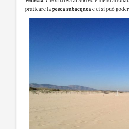
Venezia
, che si trova al Sud ed è meno affolla
praticare la
pesca subacquea
e ci si può godere