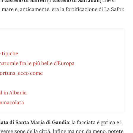
il
castello di Bairén
(o
castello di San Juan
) che si
 mare e, anticamente, era la fortificazione di La Safor.
 tipiche
naturale fra le più belle d’Europa
fortuna, ecco come
l in Albania
’Immacolata
iata di Santa Maria di Gandia
: la facciata è gotica e i
iverse zone della città. Infine ma non da meno, potete