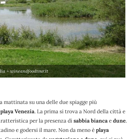
ia – wineandfoodtour.it
la mattinata su una delle due spiagge più
a
playa Venezia
. La prima si trova a Nord della città e
ratteristica per la presenza di
sabbia bianca
e
dune
.
ittadino e godersi il mare. Non da meno è
playa