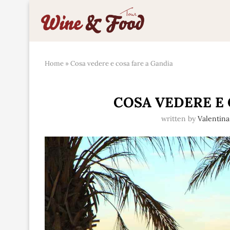
Home
»
Cosa vedere e cosa fare a Gandia
COSA VEDERE E 
written by
Valentina