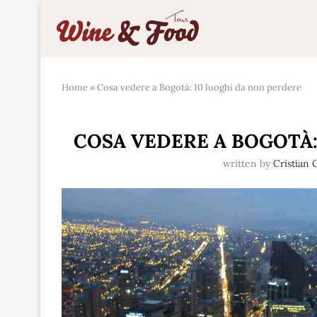
Home
»
Cosa vedere a Bogotà: 10 luoghi da non perdere
COSA VEDERE A BOGOTÀ:
written by
Cristian