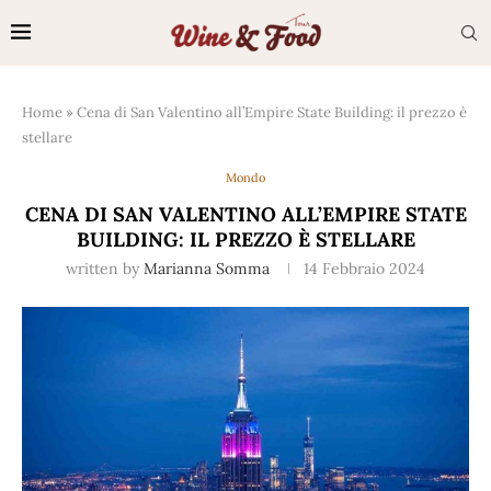
Home
»
Cena di San Valentino all’Empire State Building: il prezzo è
stellare
Mondo
CENA DI SAN VALENTINO ALL’EMPIRE STATE
BUILDING: IL PREZZO È STELLARE
written by
Marianna Somma
14 Febbraio 2024