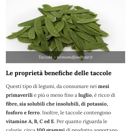
Taccole – wineandfoodtour.it
Le proprietà benefiche delle taccole
Questi tipo di legumi, da consumare nei
mesi
primaverili
e più o meno fino a
luglio
, è ricco di
fibre, sia solubili che insolubili, di potassio,
fosforo e ferro
. Inoltre, le taccole contengono
vitamine A, B, C ed E
. Per quanto riguarda le
calorie, circa
100 grammi
di prodotto apportano