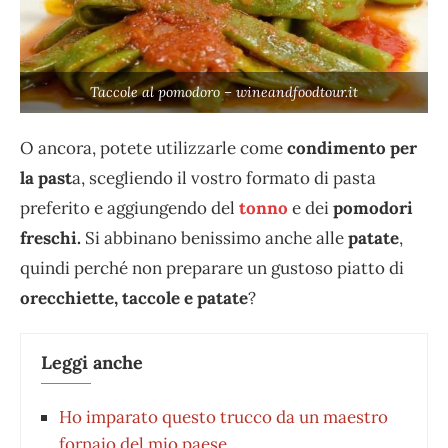
Taccole al pomodoro – wineandfoodtour.it
O ancora, potete utilizzarle come
condimento per
la past
a, scegliendo il vostro formato di pasta
preferito e aggiungendo del
tonno
e dei
pomodori
freschi.
Si abbinano benissimo anche alle
patate
,
quindi perché non preparare un gustoso piatto di
orecchiette, taccole e patate
?
Leggi anche
Ho imparato questo trucco da un maestro
fornaio del mio paese