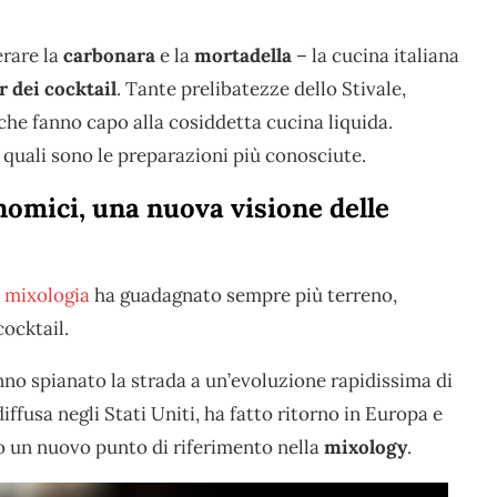
erare la
carbonara
e la
mortadella
– la cucina italiana
r dei cocktail
. Tante prelibatezze dello Stivale,
 che fanno capo alla cosiddetta cucina liquida.
 quali sono le preparazioni più conosciute.
nomici, una nuova visione delle
e
mixologia
ha guadagnato sempre più terreno,
cocktail.
no spianato la strada a un’evoluzione rapidissima di
 diffusa negli Stati Uniti, ha fatto ritorno in Europa e
do un nuovo punto di riferimento nella
mixology
.