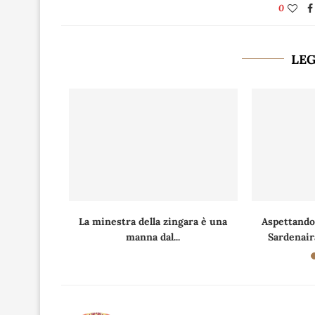
0
LE
tatine, con
La minestra della zingara è una
Aspettando
.
manna dal...
Sardenaira