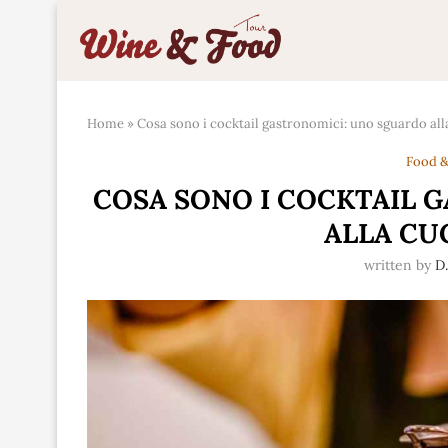
Home
»
Cosa sono i cocktail gastronomici: uno sguardo all
Food &
COSA SONO I COCKTAIL 
ALLA CU
written by
D