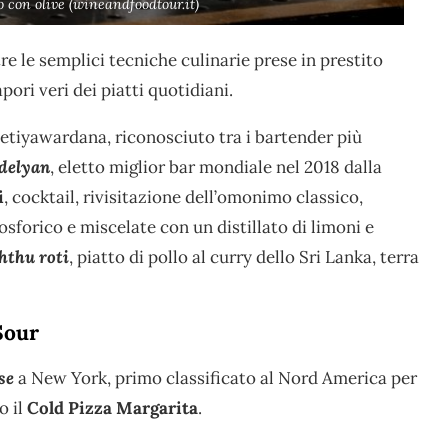
o con olive (wineandfoodtour.it)
re le semplici tecniche culinarie prese in prestito
apori veri dei piatti quotidiani.
etiyawardana, riconosciuto tra i bartender più
delyan
, eletto miglior bar mondiale nel 2018 dalla
i
, cocktail, rivisitazione dell’omonimo classico,
osforico e miscelate con un distillato di limoni e
hthu roti
, piatto di pollo al curry dello Sri Lanka, terra
Sour
se
a New York, primo classificato al Nord America per
o il
Cold Pizza Margarita
.