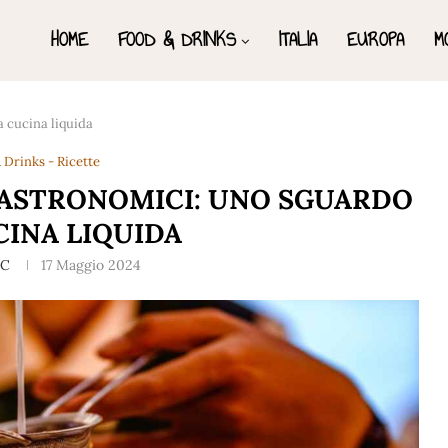
HOME
FOOD & DRINKS
ITALIA
EUROPA
M
a cucina liquida
 Drinks - Ricette
GASTRONOMICI: UNO SGUARDO
CINA LIQUIDA
.C
17 Maggio 2024