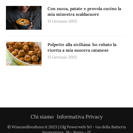
Con zucca, patate e provola cucino la
mia minestra scaldacuore
15 Gennaio 2025
Polpette alla siciliana: ho rubato la
ricetta a mia suocera catanese
15 Gennaio 2025
Chi siamo
Informativa Privacy
© Wineandfoodtour.it 2023 | Gfg Powerweb Srl - via della Batteria
Nomentana, 26 - Roma - IT