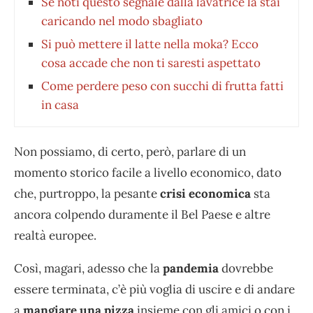
Se noti questo segnale dalla lavatrice la stai
caricando nel modo sbagliato
Si può mettere il latte nella moka? Ecco
cosa accade che non ti saresti aspettato
Come perdere peso con succhi di frutta fatti
in casa
Non possiamo, di certo, però, parlare di un
momento storico facile a livello economico, dato
che, purtroppo, la pesante
crisi economica
sta
ancora colpendo duramente il Bel Paese e altre
realtà europee.
Così, magari, adesso che la
pandemia
dovrebbe
essere terminata, c’è più voglia di uscire e di andare
a
mangiare una pizza
insieme con gli amici o con i