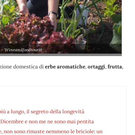
) – Wineandfoodtour.it
vazione domestica di
erbe aromatiche
,
ortaggi
,
frutta
,
ù a lungo, il segreto della longevità
1 Dicembre e non me ne sono mai pentita
e, non sono rimaste nemmeno le briciole: un