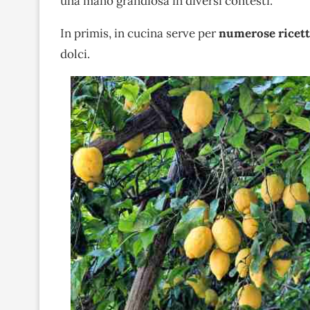
una mano grandiosa in diversi contesti.
In primis, in cucina serve per
numerose ricet
dolci.