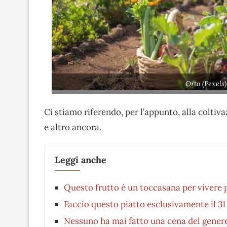
Orto (Pexels
Ci stiamo riferendo, per l’appunto, alla colti
e altro ancora.
Leggi anche
Questo frutto è un toccasana per vivere pi
Faccio questo piatto esclusivamente il 3
Nessuno ha mai fatto una cena del gener