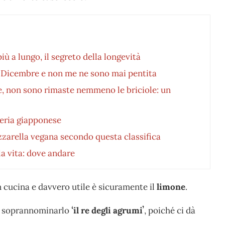
ù a lungo, il segreto della longevità
1 Dicembre e non me ne sono mai pentita
e, non sono rimaste nemmeno le briciole: un
cceria giapponese
zarella vegana secondo questa classifica
la vita: dove andare
in cucina e davvero utile è sicuramente il
limone
.
e a soprannominarlo
ʻil re degli agrumiʼ
, poiché ci dà