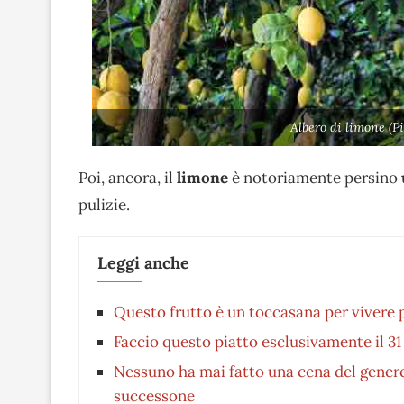
Albero di limone (P
Poi, ancora, il
limone
è notoriamente persino
pulizie.
Leggi anche
Questo frutto è un toccasana per vivere pi
Faccio questo piatto esclusivamente il 3
Nessuno ha mai fatto una cena del gener
successone