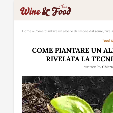
Home
»
Come piantare un albero di limone dal seme, rivelat
Food &
COME PIANTARE UN AL
RIVELATA LA TECN
written by
Chiar