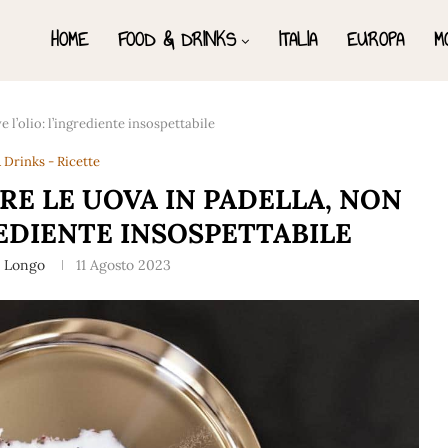
HOME
FOOD & DRINKS
ITALIA
EUROPA
M
 l’olio: l’ingrediente insospettabile
 Drinks - Ricette
E LE UOVA IN PADELLA, NON
REDIENTE INSOSPETTABILE
a Longo
11 Agosto 2023