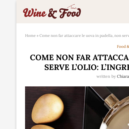
Home
»
Come non far attaccare le uova in padella, non serve
Food &
COME NON FAR ATTACCAR
SERVE L’OLIO: L’ING
written by
Chiar