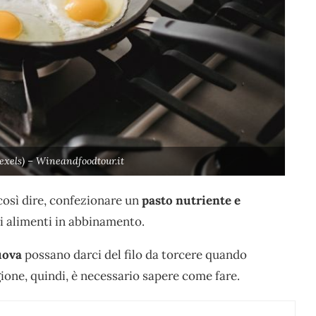
exels) – Wineandfoodtour.it
 così dire, confezionare un
pasto nutriente e
tri alimenti in abbinamento.
ova
possano darci del filo da torcere quando
gione, quindi, è necessario sapere come fare.