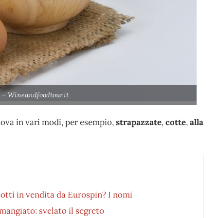
) – Wineandfoodtour.it
uova in vari modi, per esempio,
strapazzate
,
cotte
,
alla
cotti in vendita da Eurospin? I nomi
mangiato: svelato il segreto