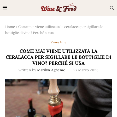
Home
»
Come mai viene utilizzata la ceralacca per sigillare le
bottiglie di vino? Perché si usa
Vino e Birra
COME MAI VIENE UTILIZZATA LA
CERALACCA PER SIGILLARE LE BOTTIGLIE DI
VINO? PERCHÉ SI USA
written by
Marilyn Aghemo
27 Marzo 2023