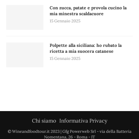
Con zucca, patate e provola cucino la
mia minestra scaldacuore
15 Gennaio 2025
Polpette alla siciliana: ho rubato la
ricetta a mia suocera catanese
15 Gennaio 2025
Chi siamo
Informativa Privacy
© Wineandfoodtour.it 2023 | Gfg Powerweb Srl - via della Batteria
Nomentana, 26 - Roma - IT