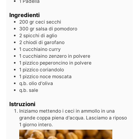
1 Padella
Ingredienti
200
gr
ceci secchi
300
gr
salsa di pomodoro
2
spicchi di aglio
2
chiodi
di garofano
1
cucchiaino
curry
1
cucchiaino
zenzero in polvere
1
pizzico
peperoncino in polvere
1
pizzico
coriandolo
1
pizzico
noce moscata
q.b.
olio d'oliva
q.b.
sale
Istruzioni
Iniziamo mettendo i ceci in ammollo in una
grande coppa piena d'acqua. Lasciamo a riposo
1 giorno intero.