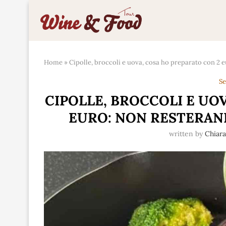
Home
»
Cipolle, broccoli e uova, cosa ho preparato con 2
Se
CIPOLLE, BROCCOLI E UO
EURO: NON RESTERAN
written by
Chiar