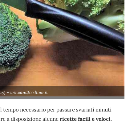
ay) – wineandfoodtour.it
il tempo necessario per passare svariati minuti
vere a disposizione alcune
ricette facili e veloci
.