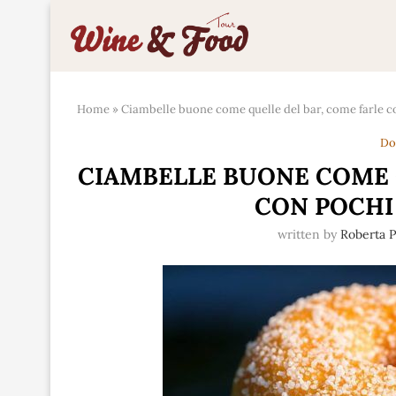
Home
»
Ciambelle buone come quelle del bar, come farle c
Do
CIAMBELLE BUONE COME 
CON POCHI 
written by
Roberta P