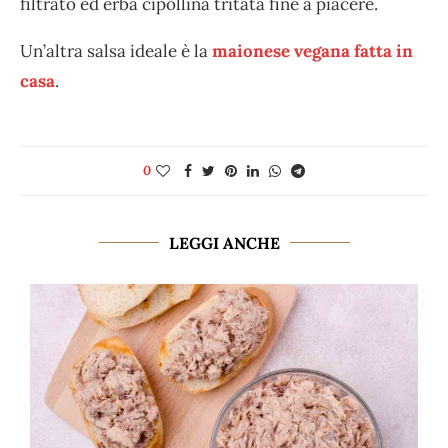
filtrato ed erba cipollina tritata fine a piacere.
Un’altra salsa ideale è la
maionese vegana fatta in
casa
.
0
LEGGI ANCHE