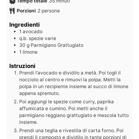
Tempo totale
35
minuti
Porzioni
2
persone
Ingredienti
1
avocado
q.b.
spezie varie
30
g
Parmigiano Grattugiato
1
limone
Istruzioni
Prendi l'avocado e dividilo a metà. Poi togli il
nocciolo al centro e rimuovi la polpa. Metti la
polpa in un recipiente insieme al succo di limone
appena spremuto.
Poi aggiungi le spezie come curry, paprika
affumicata e cumino. Poi metti anche il
parmigiano reggiano grattugiato e mescola tutto
insieme.
Prendi una teglia e rivestila di carta forno. Poi
prendi il composto e dividilo in tante porzioni di