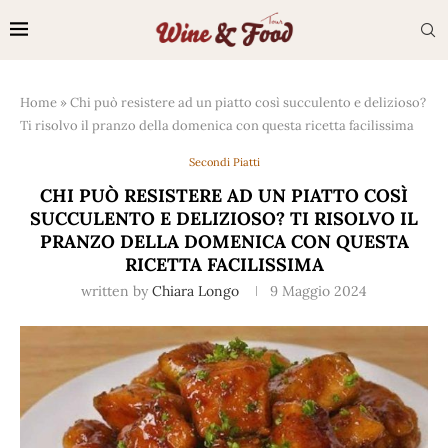
Home
»
Chi può resistere ad un piatto così succulento e delizioso?
Ti risolvo il pranzo della domenica con questa ricetta facilissima
Secondi Piatti
CHI PUÒ RESISTERE AD UN PIATTO COSÌ
SUCCULENTO E DELIZIOSO? TI RISOLVO IL
PRANZO DELLA DOMENICA CON QUESTA
RICETTA FACILISSIMA
written by
Chiara Longo
9 Maggio 2024