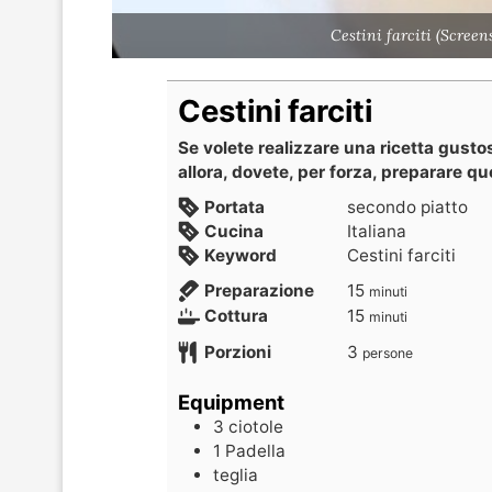
Cestini farciti (Scree
Cestini farciti
Se volete realizzare una ricetta gusto
allora, dovete, per forza, preparare que
Portata
secondo piatto
Cucina
Italiana
Keyword
Cestini farciti
Preparazione
15
minuti
Cottura
15
minuti
Porzioni
3
persone
Equipment
3 ciotole
1 Padella
teglia