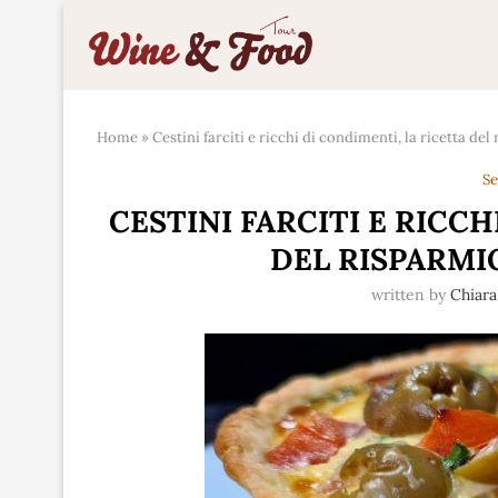
Home
»
Cestini farciti e ricchi di condimenti, la ricetta del
Se
CESTINI FARCITI E RICCH
DEL RISPARMIO
written by
Chiar