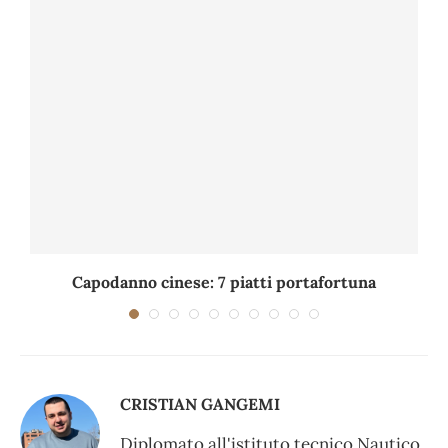
Capodanno cinese: 7 piatti portafortuna
C
CRISTIAN GANGEMI
Diplomato all'istituto tecnico Nautico