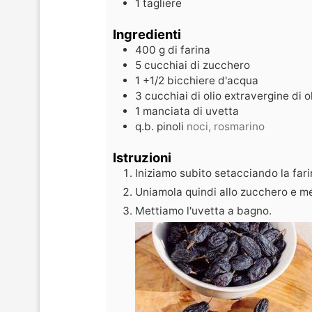
1 tagliere
Ingredienti
400
g
di farina
5
cucchiai di zucchero
1
+1/2 bicchiere d'acqua
3
cucchiai di olio extravergine di o
1
manciata di uvetta
q.b. pinoli
noci, rosmarino
Istruzioni
Iniziamo subito setacciando la fari
Uniamola quindi allo zucchero e m
Mettiamo l'uvetta a bagno.