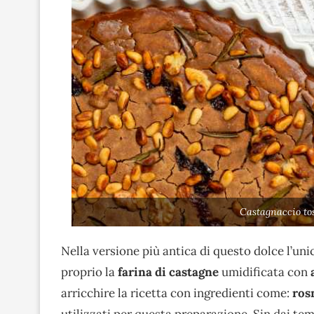
Castagnaccio to
Nella versione più antica di questo dolce l’un
proprio la
farina di castagne
umidificata con
arricchire la ricetta con ingredienti come:
ros
utilizzati per questa preparazione. Sin dai tem