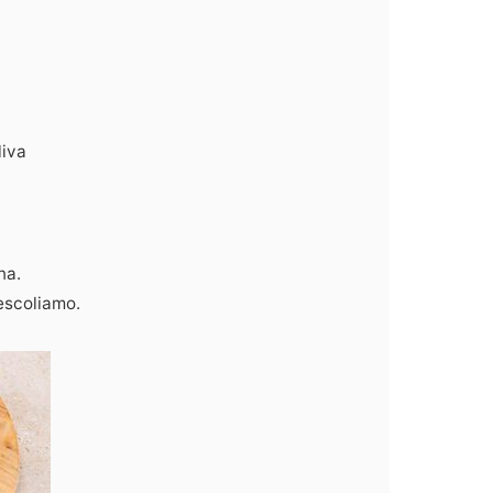
liva
na.
escoliamo.