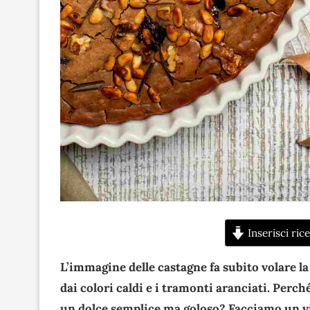
Inserisci rice
L’immagine delle castagne fa subito volare l
dai colori caldi e i tramonti aranciati. Perch
un dolce semplice ma goloso? Facciamo un v