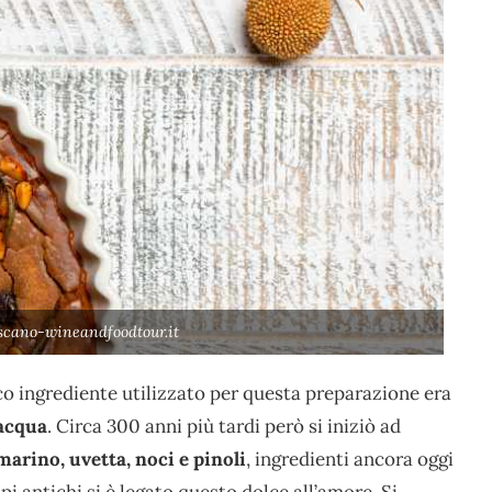
scano-wineandfoodtour.it
ico ingrediente utilizzato per questa preparazione era
acqua
. Circa 300 anni più tardi però si iniziò ad
marino, uvetta, noci e pinoli
, ingredienti ancora oggi
pi antichi si è legato questo dolce all’amore. Si