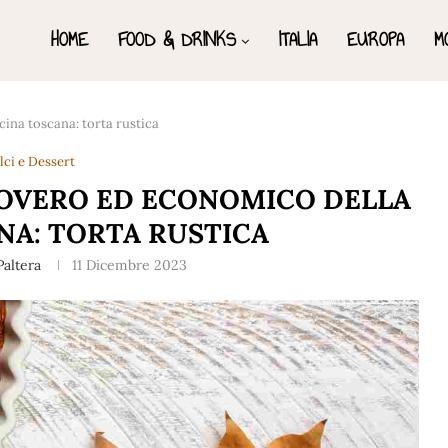
HOME
FOOD & DRINKS
ITALIA
EUROPA
M
ina toscana: torta rustica
lci e Dessert
POVERO ED ECONOMICO DELLA
NA: TORTA RUSTICA
Paltera
11 Dicembre 2023