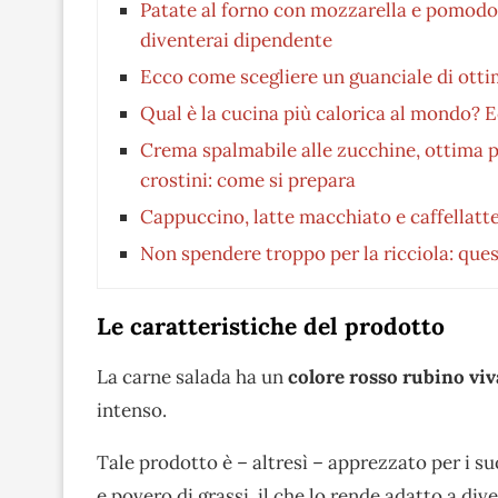
Patate al forno con mozzarella e pomodori
diventerai dipendente
Ecco come scegliere un guanciale di otti
Qual è la cucina più calorica al mondo? Ec
Crema spalmabile alle zucchine, ottima p
crostini: come si prepara
Cappuccino, latte macchiato e caffellatte
Non spendere troppo per la ricciola: qu
Le caratteristiche del prodotto
La carne salada ha un
colore rosso rubino viv
intenso.
Tale prodotto è – altresì – apprezzato per i s
e povero di grassi, il che lo rende adatto a dive