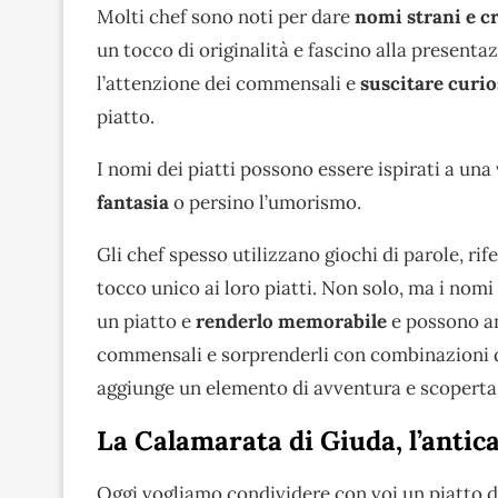
Molti chef sono noti per dare
nomi strani e cr
un tocco di originalità e fascino alla presenta
l’attenzione dei commensali e
suscitare curio
piatto.
I nomi dei piatti possono essere ispirati a un
fantasia
o persino l’umorismo.
Gli chef spesso utilizzano giochi di parole, ri
tocco unico ai loro piatti. Non solo, ma i no
un piatto e
renderlo memorabile
e possono an
commensali e sorprenderli con combinazioni di
aggiunge un elemento di avventura e scoperta 
La Calamarata di Giuda, l’antica
Oggi vogliamo condividere con voi un piatto 