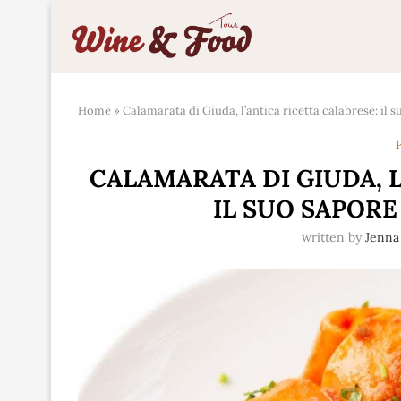
Home
»
Calamarata di Giuda, l’antica ricetta calabrese: il 
P
CALAMARATA DI GIUDA, L
IL SUO SAPORE
written by
Jenna