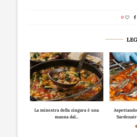
0
LE
tatine, con
La minestra della zingara è una
Aspettando
.
manna dal...
Sardenaira