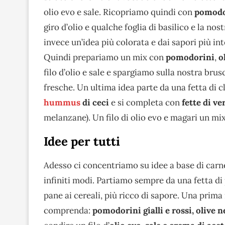
olio evo e sale. Ricopriamo quindi con
pomodo
giro d’olio e qualche foglia di basilico e la n
invece un’idea più colorata e dai sapori più i
Quindi prepariamo un mix con
pomodorini
,
o
filo d’olio e sale e spargiamo sulla nostra br
fresche. Un ultima idea parte da una fetta di 
hummus
di ceci
e si completa con
fette di ve
melanzane). Un filo di olio evo e magari un mix
Idee per tutti
Adesso ci concentriamo su idee a base di carn
infiniti modi. Partiamo sempre da una fetta d
pane ai cereali, più ricco di sapore. Una prima
comprenda:
pomodorini gialli e rossi, olive 