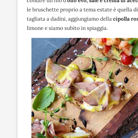
condire un filo d’
olio evo, sale e crema di ace
le bruschette proprio a tema estate è quella d
tagliata a dadini, aggiungiamo della
cipolla ro
limone e siamo subito in spiaggia.