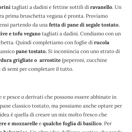
rini
tagliati a dadini e fettine sottili di
ravanello
. Un
ostra prima bruschetta vegana è pronta. Proviamo
ntensi partendo da una
fetta di pane di segale tostato.
live e tofu vegano
tagliati a dadini. Condiamo con un
uschetta. Quindi completiamo con foglie di
rucola
classico
pane tostato.
Si incomincia con uno strato di
rdura grigliate o arrostite
(peperoni, zucchine
 di semi per completare il tutto.
e e pesce o derivati che possono essere abbinate in
i pane classico tostato, ma possiamo anche optare per
 idea è quella di creare un mix molto fresco che
nere e mozzarelle
e
qualche foglia di basilico
. Per