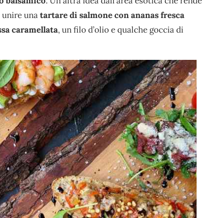
to balsamico
. Un altra idea dall’area esotica che rende
i unire una
tartare di salmone con ananas fresca
ssa caramellata
, un filo d’olio e qualche goccia di