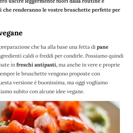
erò uscire leggermente fuori dalla routine e
 che renderanno le vostre bruschette perfette per
 vegane
preparazione che ha alla base una fetta di
pane
gredienti caldi o freddi per condirle. Possiamo quindi
mate in
freschi antipasti,
ma anche in vere e proprie
i sempre le bruschette vengono proposte con
questa versione è buonissima, ma oggi vogliamo
ziamo subito con alcune idee vegane.