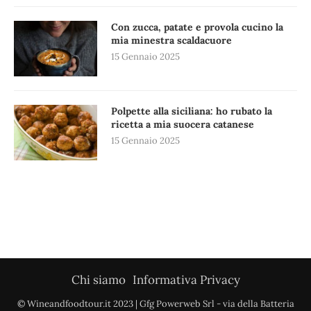
Con zucca, patate e provola cucino la
mia minestra scaldacuore
15 Gennaio 2025
Polpette alla siciliana: ho rubato la
ricetta a mia suocera catanese
15 Gennaio 2025
Chi siamo
Informativa Privacy
© Wineandfoodtour.it 2023 | Gfg Powerweb Srl - via della Batteria