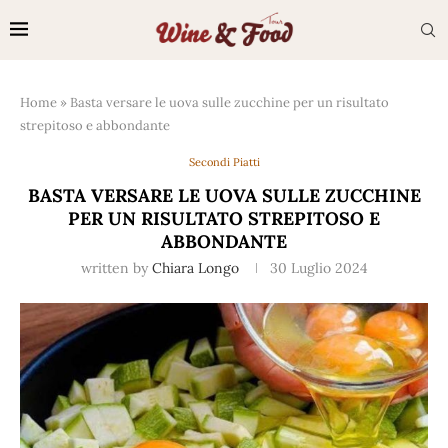
Home
»
Basta versare le uova sulle zucchine per un risultato
strepitoso e abbondante
Secondi Piatti
BASTA VERSARE LE UOVA SULLE ZUCCHINE
PER UN RISULTATO STREPITOSO E
ABBONDANTE
written by
Chiara Longo
30 Luglio 2024