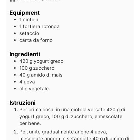
Equipment
1 ciotola
1 tortiera rotonda
setaccio
carta da forno
Ingredienti
420
g
yogurt greco
100
g
zucchero
40
g
amido di mais
4
uova
olio vegetale
Istruzioni
Per prima cosa, in una ciotola versate 420 g di
yogurt greco, 100 g di zucchero, e mescolate
per bene.
Poi, unite gradualmente anche 4 uova,
mescolate ancora, e setacciate 40 g di amido di