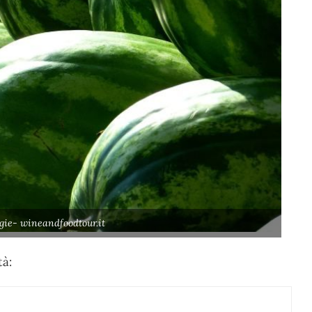
gie- wineandfoodtour.it
tà: