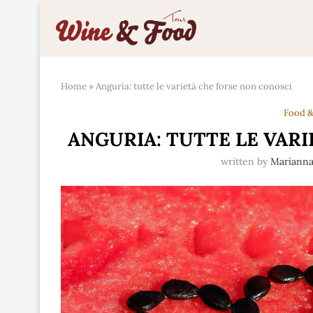
Home
»
Anguria: tutte le varietà che forse non conosci
Food &
ANGURIA: TUTTE LE VAR
written by
Mariann