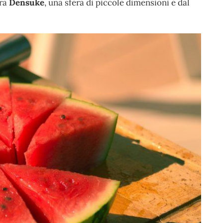
era
Densuke
, una sfera di piccole dimensioni e dal