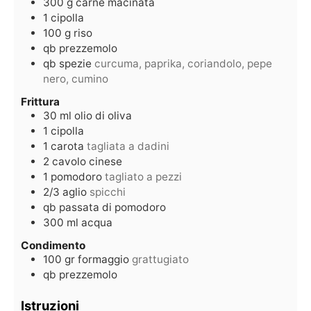
300
g
carne macinata
1
cipolla
100
g
riso
qb
prezzemolo
qb
spezie
curcuma, paprika, coriandolo, pepe
nero, cumino
Frittura
30
ml
olio di oliva
1
cipolla
1
carota
tagliata a dadini
2
cavolo cinese
1
pomodoro
tagliato a pezzi
2/3
aglio
spicchi
qb
passata di pomodoro
300
ml
acqua
Condimento
100
gr
formaggio
grattugiato
qb
prezzemolo
Istruzioni