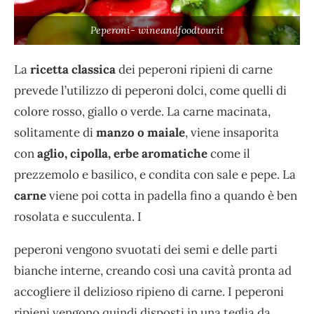
Peperoni- wineandfoodtour.it
La
ricetta classica
dei peperoni ripieni di carne
prevede l’utilizzo di peperoni dolci, come quelli di
colore rosso, giallo o verde. La carne macinata,
solitamente di
manzo o maiale
, viene insaporita
con
aglio, cipolla, erbe aromatiche
come il
prezzemolo e basilico, e condita con sale e pepe. La
carne
viene poi cotta in padella fino a quando è ben
rosolata e succulenta. I
peperoni vengono svuotati dei semi e delle parti
bianche interne, creando così una cavità pronta ad
accogliere il delizioso ripieno di carne. I peperoni
ripieni vengono quindi disposti in una teglia da