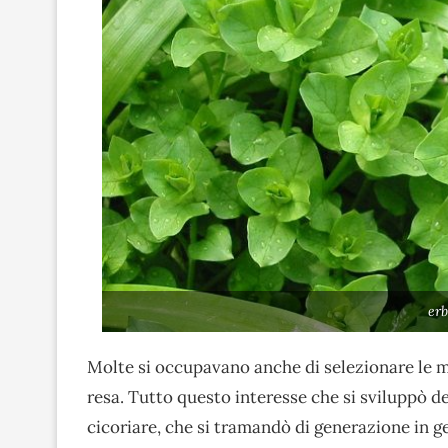
er
Molte si occupavano anche di selezionare le migl
resa. Tutto questo interesse che si sviluppò de
cicoriare, che si tramandò di generazione in g