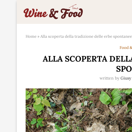
Home
»
Alla scoperta della tradizione delle erbe spontanee
Food &
ALLA SCOPERTA DELL
SP
written by
Giusy