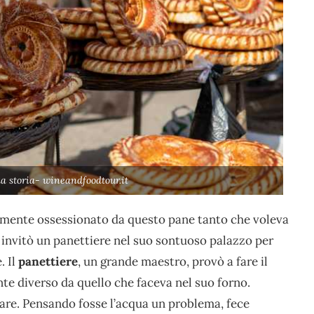
 storia- wineandfoodtour.it
amente ossessionato da questo pane tanto che voleva
ì invitò un panettiere nel suo sontuoso palazzo per
. Il
panettiere
, un grande maestro, provò a fare il
te diverso da quello che faceva nel suo forno.
 fare. Pensando fosse l’acqua un problema, fece