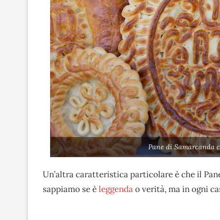
Pane di Samarcanda co
Un’altra caratteristica particolare è che il P
sappiamo se è
leggenda
o verità, ma in ogni c