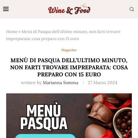
Home
»
Menù di Pasqua dell’ultimo minuto, non farti trovare
impreparata: cosa preparo con 15 euro
Magazine
MENÙ DI PASQUA DELL’ULTIMO MINUTO,
NON FARTI TROVARE IMPREPARATA: COSA
PREPARO CON 15 EURO
written by
Marianna Somma
27 Marzo 2024