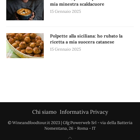
mia minestra scaldacuore
15 Gennaio 2025
Polpette alla siciliana: ho rubato la
ricetta a mia suocera catanese
15 Gennaio 2025
Chi siamo
Informativa Privacy
© Wineandfoodtour.it 2023 | Gfg Powerweb Srl - via della Batteria
Nomentana, 26 - Roma - IT