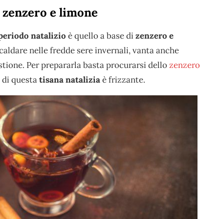
n zenzero e limone
periodo natalizio
è quello a base di
zenzero e
scaldare nelle fredde sere invernali, vanta anche
stione. Per prepararla basta procurarsi dello
zenzero
to di questa
tisana natalizia
è frizzante.