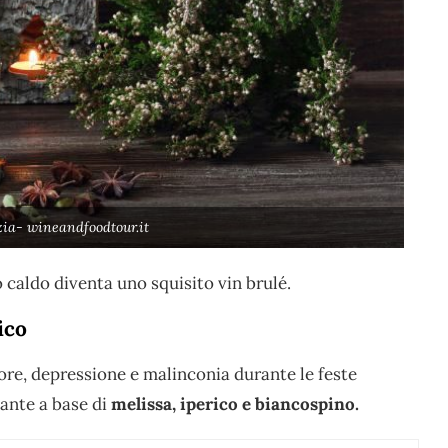
zia- wineandfoodtour.it
 caldo diventa uno squisito vin brulé.
ico
more, depressione e malinconia durante le feste
sante a base di
melissa, iperico e biancospino.