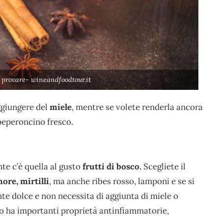
 provare- wineandfoodtour.it
ggiungere del
miele
, mentre se volete renderla ancora
peperoncino fresco.
te c’è quella al gusto
frutti di bosco.
Scegliete il
ore, mirtilli
, ma anche ribes rosso, lamponi e se si
te dolce e non necessita di aggiunta di miele o
osco ha importanti proprietà antinfiammatorie,