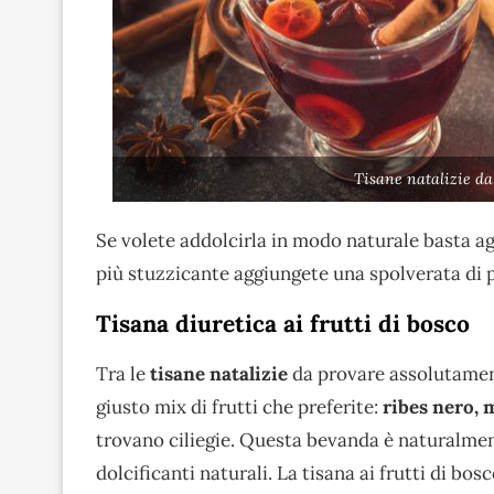
Tisane natalizie da
Se volete addolcirla in modo naturale basta a
più stuzzicante aggiungete una spolverata di 
Tisana diuretica ai frutti di bosco
Tra le
tisane natalizie
da provare assolutamen
giusto mix di frutti che preferite:
ribes nero, m
trovano ciliegie. Questa bevanda è naturalmen
dolcificanti naturali. La tisana ai frutti di b