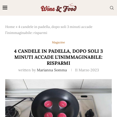
Home
»
4 candele in padella, dopo soli 3 minuti accade
l’inimmaginabile: risparmi
Magazine
4 CANDELE IN PADELLA, DOPO SOLI 3
MINUTI ACCADE L’INIMMAGINABILE:
RISPARMI
written by
Marianna Somma
11 Marzo 2023