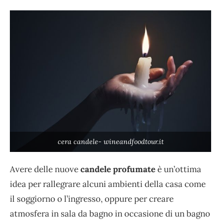
cera candele- wineandfoodtour.it
Avere delle nuove
candele profumate
è un’ottima
idea per rallegrare alcuni ambienti della casa come
il soggiorno o l’ingresso, oppure per creare
atmosfera in sala da bagno in occasione di un bagno