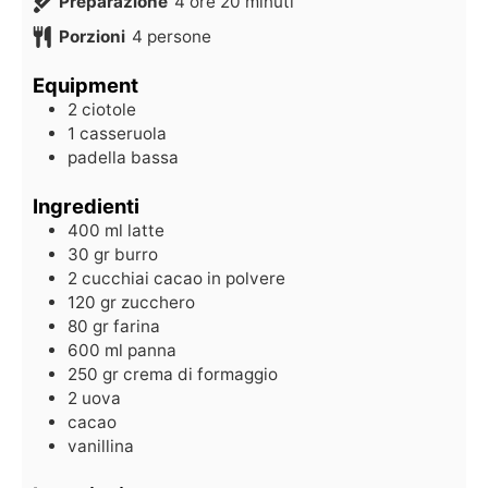
Preparazione
4
ore
20
minuti
Porzioni
4
persone
Equipment
2 ciotole
1 casseruola
padella bassa
Ingredienti
400
ml
latte
30
gr
burro
2
cucchiai
cacao in polvere
120
gr
zucchero
80
gr
farina
600
ml
panna
250
gr
crema di formaggio
2
uova
cacao
vanillina