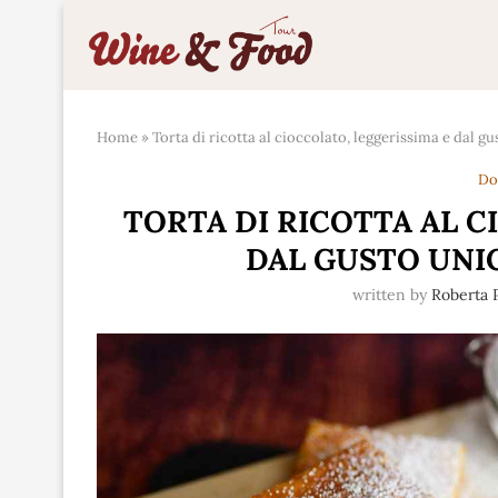
Home
»
Torta di ricotta al cioccolato, leggerissima e dal gu
Do
TORTA DI RICOTTA AL C
DAL GUSTO UNIC
written by
Roberta P