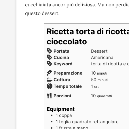
cucchiaiata ancor più deliziosa. Ma non perdia
questo dessert.
Ricetta torta di ricott
cioccolato
Portata
Dessert
Cucina
Americana
Keyword
torta di ricotta e
Preparazione
10
minuti
Cottura
50
minuti
Tempo totale
1
ora
Porzioni
10
quadrotti
Equipment
1 coppa
1 teglia quadrato rettangolare
1 frusta a mano