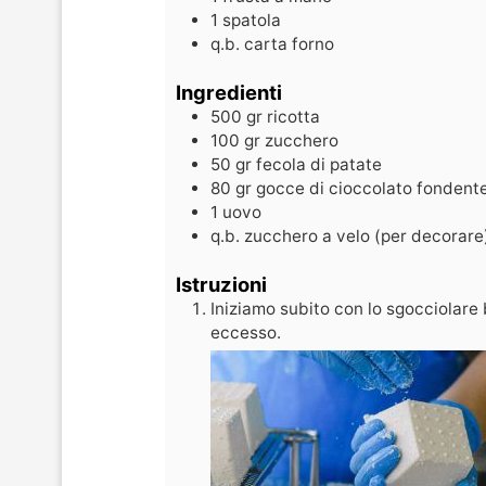
1 spatola
q.b. carta forno
Ingredienti
500
gr
ricotta
100
gr
zucchero
50
gr
fecola di patate
80
gr
gocce di cioccolato fondent
1
uovo
q.b.
zucchero a velo (per decorare
Istruzioni
Iniziamo subito con lo sgocciolare b
eccesso.