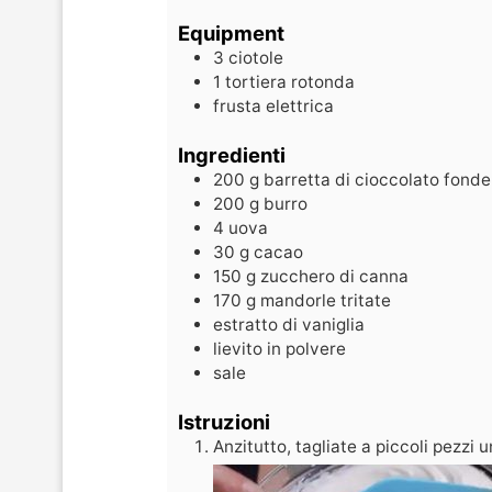
Equipment
3 ciotole
1 tortiera rotonda
frusta elettrica
Ingredienti
200
g
barretta di cioccolato fond
200
g
burro
4
uova
30
g
cacao
150
g
zucchero di canna
170
g
mandorle tritate
estratto di vaniglia
lievito in polvere
sale
Istruzioni
Anzitutto, tagliate a piccoli pezzi 