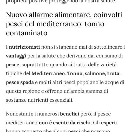
proprietà positive proteggendo la nostra salute.
Nuovo allarme alimentare, coinvolti
pesci del mediterraneo: tonno
contaminato
I
nutrizionisti
non si stancano mai di sottolineare i
vantaggi
per la salute che derivano dal consumo di
pesce
, soprattutto quando si tratta delle varietà
tipiche del
Mediterraneo
.
Tonno, salmone, trota,
pesce spada
e molti altri pesci popolano le acque di
questa regione e offrono un’ampia gamma di
sostanze nutrienti essenziali.
Nonostante i numerosi
benefici
però, il pesce
mediterraneo
non è esente da rischi
. Gli
esperti
hanno scoperto che alcuni pesci che possono