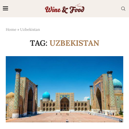
Home
»
Uzbekistan
TAG:
UZBEKISTAN