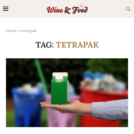
Home
»
tetrapak
TAG:
TETRAPAK