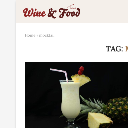
Home
»
mocktail
TAG: