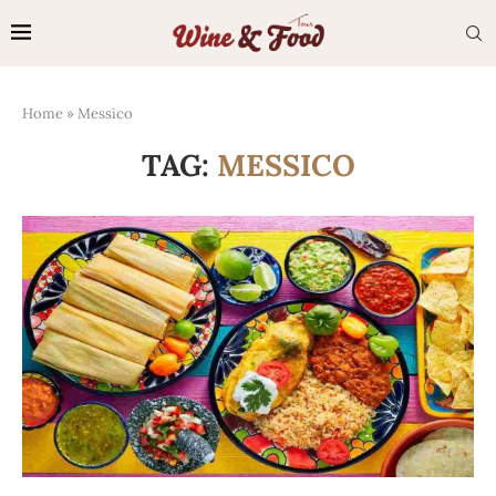
Home
»
Messico
TAG:
MESSICO