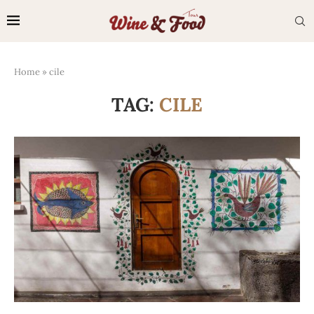
Home
»
cile
TAG:
CILE