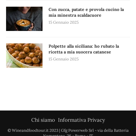
Con zucca, patate e provola cucino la
mia minestra scaldacuore
15 Gennaio 2025
Polpette alla siciliana: ho rubato la
ricetta a mia suocera catanese
15 Gennaio 2025
Chi siamo
Informativa Privacy
© Wineandfoodtour.it 2023 | Gfg Powerweb Srl - via della Batteria
Nomentana, 26 - Roma - IT