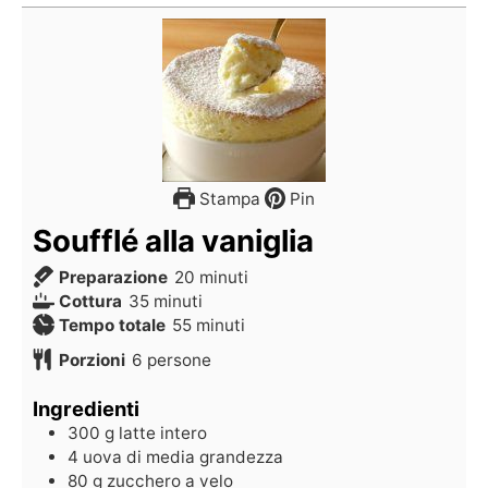
Stampa
Pin
Soufflé alla vaniglia
Preparazione
20
minuti
Cottura
35
minuti
Tempo totale
55
minuti
Porzioni
6
persone
Ingredienti
300
g
latte intero
4
uova di media grandezza
80
g
zucchero a velo