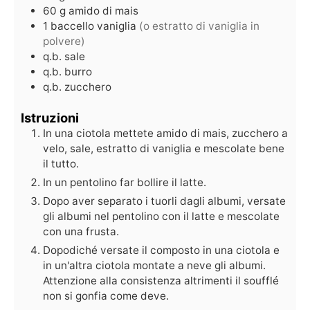
60
g
amido di mais
1
baccello
vaniglia
(o estratto di vaniglia in
polvere)
q.b.
sale
q.b.
burro
q.b.
zucchero
Istruzioni
In una ciotola mettete amido di mais, zucchero a
velo, sale, estratto di vaniglia e mescolate bene
il tutto.
In un pentolino far bollire il latte.
Dopo aver separato i tuorli dagli albumi, versate
gli albumi nel pentolino con il latte e mescolate
con una frusta.
Dopodiché versate il composto in una ciotola e
in un'altra ciotola montate a neve gli albumi.
Attenzione alla consistenza altrimenti il soufflé
non si gonfia come deve.