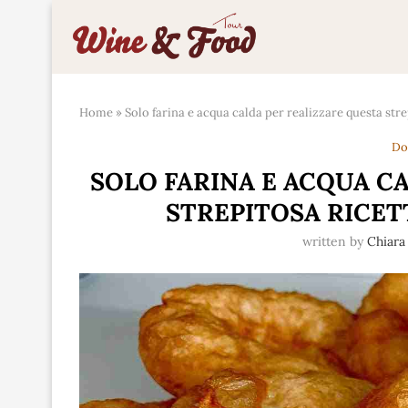
Home
»
Solo farina e acqua calda per realizzare questa stre
Do
SOLO FARINA E ACQUA C
STREPITOSA RICET
written by
Chiara