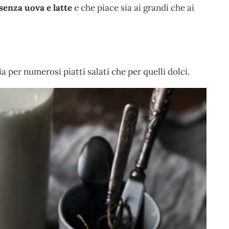
senza uova e latte
e che piace sia ai grandi che ai
a per numerosi piatti salati che per quelli dolci.