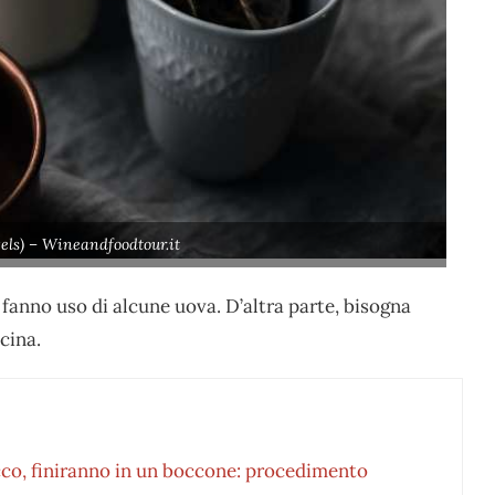
xels) – Wineandfoodtour.it
fanno uso di alcune uova. D’altra parte, bisogna
cina.
occo, finiranno in un boccone: procedimento