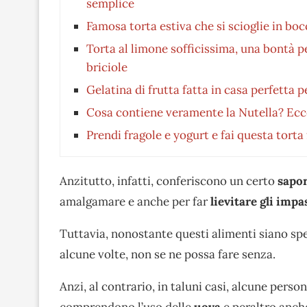
semplice
Famosa torta estiva che si scioglie in boc
Torta al limone sofficissima, una bontà 
briciole
Gelatina di frutta fatta in casa perfetta p
Cosa contiene veramente la Nutella? Ecco
Prendi fragole e yogurt e fai questa torta
Anzitutto, infatti, conferiscono un certo
sapor
amalgamare e anche per far
lievitare gli impa
Tuttavia, nonostante questi alimenti siano sp
alcune volte, non se ne possa fare senza.
Anzi, al contrario, in taluni casi, alcune per
comprendono l’uso delle
uova
e peraltro anch