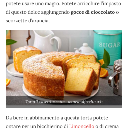
potete usare uno magro. Potete arricchire l’impasto
di questo dolce aggiungendo
gocce di cioccolato
o
scorzette d’arancia.
Torta 7 vasetti ricetta- wineandfoodtour.it
Da bere in abbinamento a questa torta potete
optare per un bicchierino di
Limoncello
o di crema