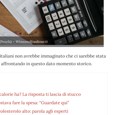
 (Pexels) – Wineandfoodtour.it
i italiani non avrebbe immaginato che ci sarebbe stata
 affrontando in questo dato momento storico.
alorie ha? La risposta ti lascia di stucco
stava fare la spesa: “Guardate qui”
colesterolo alto: parola agli esperti