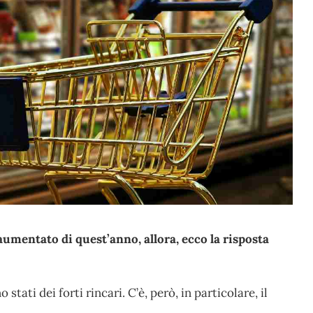
aumentato di quest’anno, allora, ecco la risposta
tati dei forti rincari. C’è, però, in particolare, il