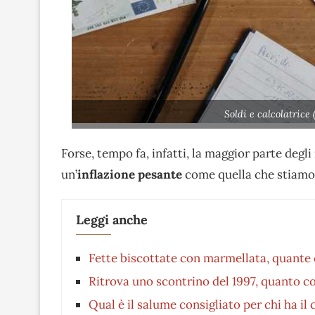
Soldi e calcolatrice
Forse, tempo fa, infatti, la maggior parte degl
un’
inflazione pesante
come quella che stiamo
Leggi anche
Fette biscottate con marmellata, quante c
Ritrova uno scontrino del 1997, quanto co
Qual è il salume consigliato per chi ha il 