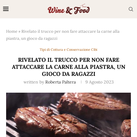
Home
»
Rivelato il trucco per non fare attaccare la carne alla
piastra, un gioco da ragazzi
Tipi di Cottura e Conservazione Cibi
RIVELATO IL TRUCCO PER NON FARE
ATTACCARE LA CARNE ALLA PIASTRA, UN
GIOCO DA RAGAZZI
written by
Roberta Paltera
9 Agosto 2023