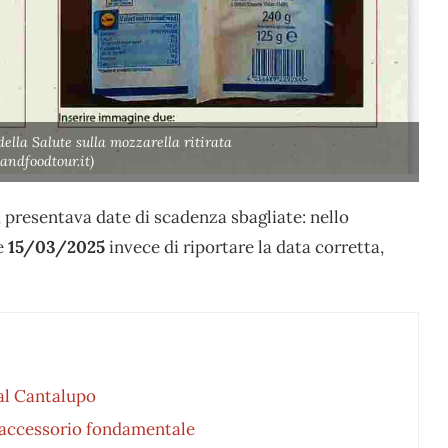
lla Salute sulla mozzarella ritirata
andfoodtour.it)
 presentava date di scadenza sbagliate: nello
e
15/03/2025
invece di riportare la data corretta,
 al Cantalupo
n accessorio fondamentale