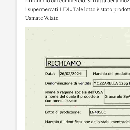
ritirandolo dal commercio. Si tratta della mo
i supermercati LIDL. Tale lotto è stato prodo
Usmate Velate.