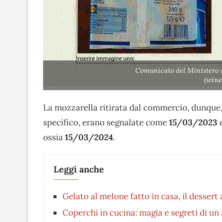
Comunicato del Ministero de
(wine
La mozzarella ritirata dal commercio, dunque,
specifico, erano segnalate come
15/03/2023
ossia
15/03/2024
.
Leggi anche
Gelato al melone fatto in casa, il dessert
Coperchi in cucina: magia e segreti di u