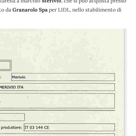
zzarella a marchio
Merivio
, che si può acquista presso
tto da
Granarolo Spa
per LIDL, nello stabilimento di