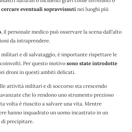
sastri naturali o incidenti gravi come terremoti o
r
cercare eventuali sopravvissuti
nei luoghi più
o
, il personale medico può osservare la scena dall’alto
zioni da intraprendere.
militari e di salvataggio, è importante rispettare le
i coinvolti. Per questo motivo
sono state introdotte
i droni in questi ambiti delicati.
le attività militari e di soccorso sta crescendo
e avanzate che lo rendono uno strumento prezioso
a volta è riuscito a salvare una vita. Mentre
mere hanno inquadrato un uomo incastrato in un
di precipitare.