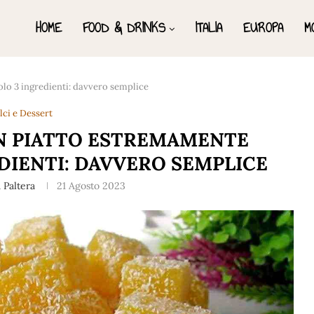
HOME
FOOD & DRINKS
ITALIA
EUROPA
M
olo 3 ingredienti: davvero semplice
lci e Dessert
UN PIATTO ESTREMAMENTE
DIENTI: DAVVERO SEMPLICE
 Paltera
21 Agosto 2023