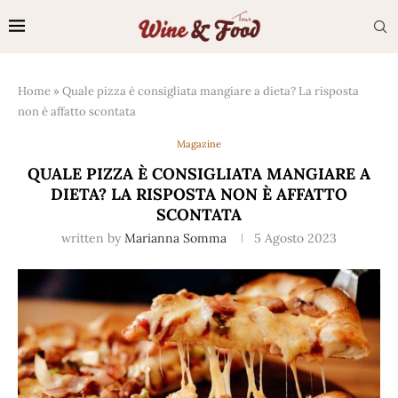
Home
»
Quale pizza è consigliata mangiare a dieta? La risposta
non è affatto scontata
Magazine
QUALE PIZZA È CONSIGLIATA MANGIARE A
DIETA? LA RISPOSTA NON È AFFATTO
SCONTATA
written by
Marianna Somma
5 Agosto 2023